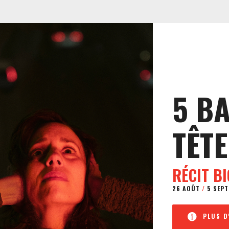
5 B
TÊTE
RÉCIT B
26 AOÛT
/
5 SEPT
PLUS D