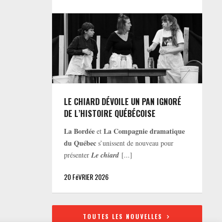
LE CHIARD DÉVOILE UN PAN IGNORÉ
DE L’HISTOIRE QUÉBÉCOISE
La Bordée
La Compagnie dramatique
et
du Québec
s’unissent de nouveau pour
présenter
Le chiard
[...]
20 FéVRIER 2026
TOUTES LES NOUVELLES