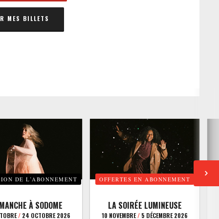
 MES BILLETS
TION DE L’ABONNEMENT
OFFERTES EN ABONNEMENT
E
IMANCHE À SODOME
LA SOIRÉE LUMINEUSE
CTOBRE
/
24 OCTOBRE 2026
10 NOVEMBRE
/
5 DÉCEMBRE 2026