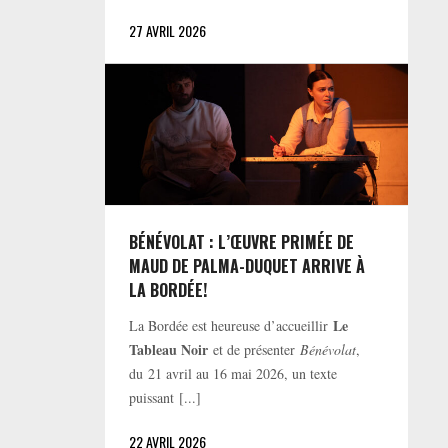
27 AVRIL 2026
BÉNÉVOLAT : L’ŒUVRE PRIMÉE DE
MAUD DE PALMA-DUQUET ARRIVE À
LA BORDÉE!
Le
La Bordée est heureuse d’accueillir
Tableau Noir
et de présenter
Bénévolat
,
du 21 avril au 16 mai 2026, un texte
puissant [...]
22 AVRIL 2026