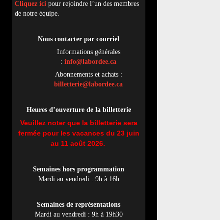
Cliquez ici
pour rejoindre l’un des membres
de notre équipe.
Nous contacter par
cou
rriel
Informations générales
:
info@labordee.ca
Abonnements et achats :
billetterie@labordee.ca
Heures d’ouverture de la billetterie
Veuillez noter que la billetterie sera
fermée pour les vacances du 23 juin
au 11 août 2026.
Semaines hors programmation
Mardi au vendredi : 9h à 16h
Semaines de représentations
Mardi au vendredi : 9h à 19h30