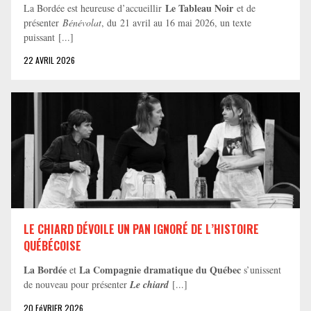
Le Tableau Noir
La Bordée est heureuse d’accueillir
et de
présenter
Bénévolat
, du 21 avril au 16 mai 2026, un texte
puissant [...]
22 AVRIL 2026
LE CHIARD DÉVOILE UN PAN IGNORÉ DE L’HISTOIRE
QUÉBÉCOISE
La Bordée
La Compagnie dramatique du Québec
et
s’unissent
de nouveau pour présenter
Le chiard
[...]
20 FéVRIER 2026