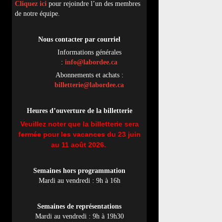
Cliquez ici
pour rejoindre l’un des membres
de notre équipe.
Nous contacter par
cou
rriel
Informations générales
:
info@labordee.ca
Abonnements et achats :
billetterie@labordee.ca
Heures d’ouverture de la billetterie
Veuillez noter que la billetterie sera
fermée pour les vacances du 23 juin
au 11 août 2026.
Semaines hors programmation
Mardi au vendredi : 9h à 16h
Semaines de représentations
Mardi au vendredi : 9h à 19h30