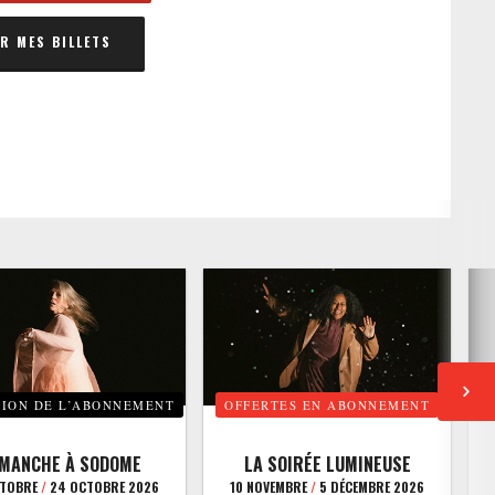
 MES BILLETS
TION DE L’ABONNEMENT
OFFERTES EN ABONNEMENT
E
IMANCHE À SODOME
LA SOIRÉE LUMINEUSE
CTOBRE
/
24 OCTOBRE 2026
10 NOVEMBRE
/
5 DÉCEMBRE 2026