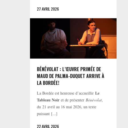
27 AVRIL 2026
BÉNÉVOLAT : L’ŒUVRE PRIMÉE DE
MAUD DE PALMA-DUQUET ARRIVE À
LA BORDÉE!
Le
La Bordée est heureuse d’accueillir
Tableau Noir
et de présenter
Bénévolat
,
du 21 avril au 16 mai 2026, un texte
puissant [...]
22 AVRIL 2026