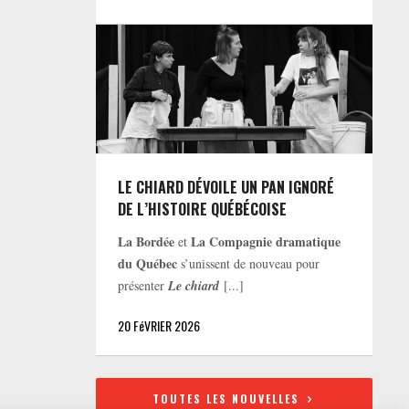
LE CHIARD DÉVOILE UN PAN IGNORÉ
DE L’HISTOIRE QUÉBÉCOISE
La Bordée
La Compagnie dramatique
et
du Québec
s’unissent de nouveau pour
présenter
Le chiard
[...]
20 FéVRIER 2026
TOUTES LES NOUVELLES