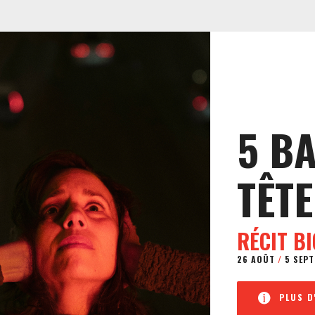
5 B
TÊTE
RÉCIT B
26 AOÛT
/
5 SEPT
PLUS D