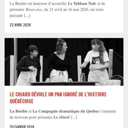
Le Tableau Noir
La Bordée est heureuse d’accueillir
et de
présenter
Bénévolat
, du 21 avril au 16 mai 2026, un texte
puissant [...]
22 AVRIL 2026
LE CHIARD DÉVOILE UN PAN IGNORÉ DE L’HISTOIRE
QUÉBÉCOISE
La Bordée
La Compagnie dramatique du Québec
et
s’unissent
de nouveau pour présenter
Le chiard
[...]
20 FéVRIER 2026