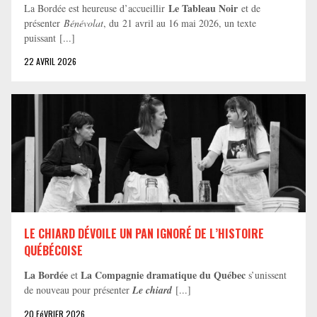
Le Tableau Noir
La Bordée est heureuse d’accueillir
et de
présenter
Bénévolat
, du 21 avril au 16 mai 2026, un texte
puissant [...]
22 AVRIL 2026
LE CHIARD DÉVOILE UN PAN IGNORÉ DE L’HISTOIRE
QUÉBÉCOISE
La Bordée
La Compagnie dramatique du Québec
et
s’unissent
de nouveau pour présenter
Le chiard
[...]
20 FéVRIER 2026