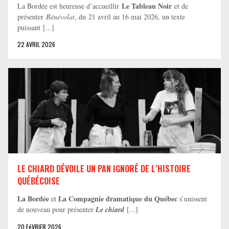
Le Tableau Noir
La Bordée est heureuse d’accueillir
et de
présenter
Bénévolat
, du 21 avril au 16 mai 2026, un texte
puissant [...]
22 AVRIL 2026
LE CHIARD DÉVOILE UN PAN IGNORÉ DE L’HISTOIRE
QUÉBÉCOISE
La Bordée
La Compagnie dramatique du Québec
et
s’unissent
de nouveau pour présenter
Le chiard
[...]
20 FéVRIER 2026