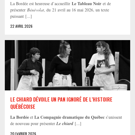
Le Tableau Noir
La Bordée est heureuse d’accueillir
et de
présenter
Bénévolat
, du 21 avril au 16 mai 2026, un texte
puissant [...]
22 AVRIL 2026
LE CHIARD DÉVOILE UN PAN IGNORÉ DE L’HISTOIRE
QUÉBÉCOISE
La Bordée
La Compagnie dramatique du Québec
et
s’unissent
de nouveau pour présenter
Le chiard
[...]
20 FéVRIER 2026