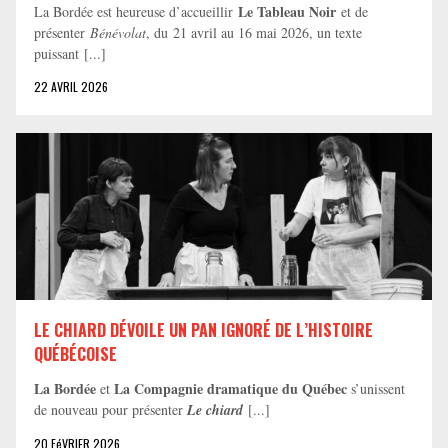
Le Tableau Noir
La Bordée est heureuse d’accueillir
et de
présenter
Bénévolat
, du 21 avril au 16 mai 2026, un texte
puissant [...]
22 AVRIL 2026
LE CHIARD DÉVOILE UN PAN IGNORÉ DE L’HISTOIRE
QUÉBÉCOISE
La Bordée
La Compagnie dramatique du Québec
et
s’unissent
de nouveau pour présenter
Le chiard
[...]
20 FéVRIER 2026