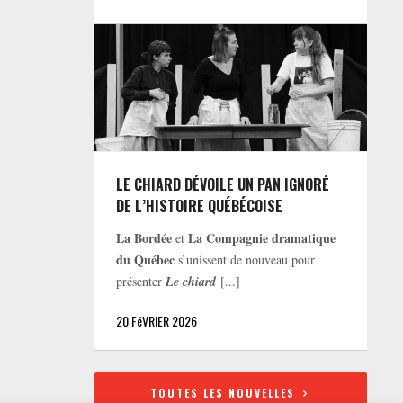
LE CHIARD DÉVOILE UN PAN IGNORÉ
DE L’HISTOIRE QUÉBÉCOISE
La Bordée
La Compagnie dramatique
et
du Québec
s’unissent de nouveau pour
présenter
Le chiard
[...]
20 FéVRIER 2026
TOUTES LES NOUVELLES