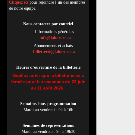
Cliquez ici
pour rejoindre l’un des membres
de notre équipe.
Nous contacter par
cou
rriel
Informations générales
:
info@labordee.ca
Abonnements et achats :
billetterie@labordee.ca
Heures d’ouverture de la billetterie
Veuillez noter que la billetterie sera
fermée pour les vacances du 23 juin
au 11 août 2026.
Semaines hors programmation
Mardi au vendredi : 9h à 16h
Semaines de représentations
Mardi au vendredi : 9h à 19h30