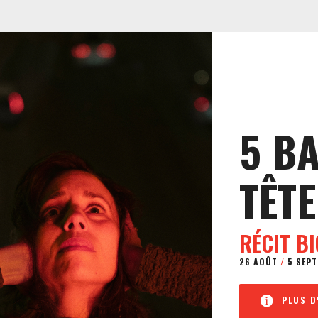
5 B
TÊTE
RÉCIT B
26 AOÛT
/
5 SEPT
PLUS D