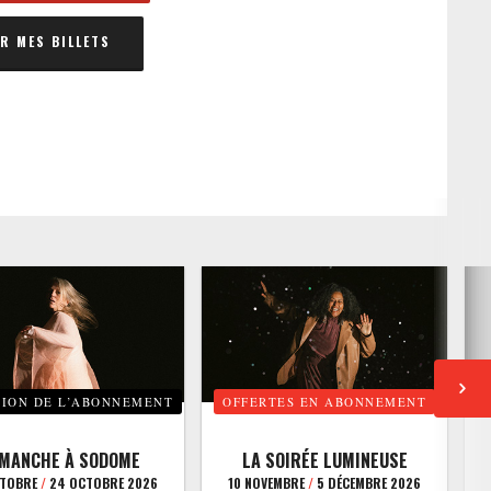
 MES BILLETS
TION DE L’ABONNEMENT
OFFERTES EN ABONNEMENT
E
IMANCHE À SODOME
LA SOIRÉE LUMINEUSE
CTOBRE
/
24 OCTOBRE 2026
10 NOVEMBRE
/
5 DÉCEMBRE 2026