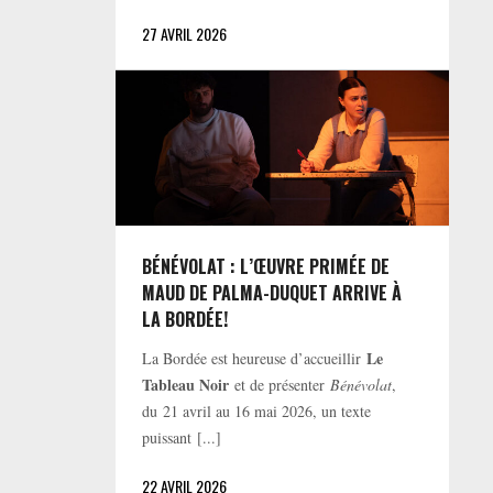
27 AVRIL 2026
BÉNÉVOLAT : L’ŒUVRE PRIMÉE DE
MAUD DE PALMA-DUQUET ARRIVE À
LA BORDÉE!
Le
La Bordée est heureuse d’accueillir
Tableau Noir
et de présenter
Bénévolat
,
du 21 avril au 16 mai 2026, un texte
puissant [...]
22 AVRIL 2026