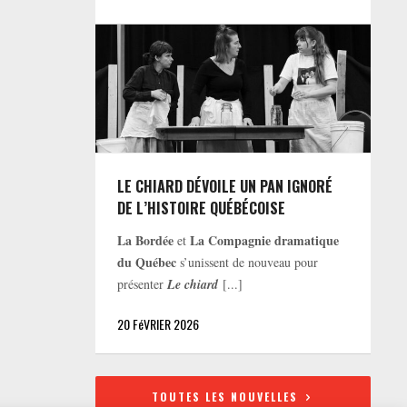
LE CHIARD DÉVOILE UN PAN IGNORÉ
DE L’HISTOIRE QUÉBÉCOISE
La Bordée
La Compagnie dramatique
et
du Québec
s’unissent de nouveau pour
présenter
Le chiard
[...]
20 FéVRIER 2026
TOUTES LES NOUVELLES