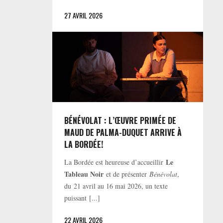
27 AVRIL 2026
BÉNÉVOLAT : L’ŒUVRE PRIMÉE DE
MAUD DE PALMA-DUQUET ARRIVE À
LA BORDÉE!
Le
La Bordée est heureuse d’accueillir
Tableau Noir
et de présenter
Bénévolat
,
du 21 avril au 16 mai 2026, un texte
puissant [...]
22 AVRIL 2026