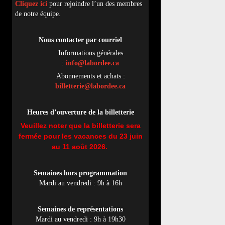
Cliquez ici
pour rejoindre l’un des membres
de notre équipe.
Nous contacter par
cou
rriel
Informations générales
:
info@labordee.ca
Abonnements et achats :
billetterie@labordee.ca
Heures d’ouverture de la billetterie
Veuillez noter que la billetterie sera
fermée pour les vacances du 23 juin
au 11 août 2026.
Semaines hors programmation
Mardi au vendredi : 9h à 16h
Semaines de représentations
Mardi au vendredi : 9h à 19h30