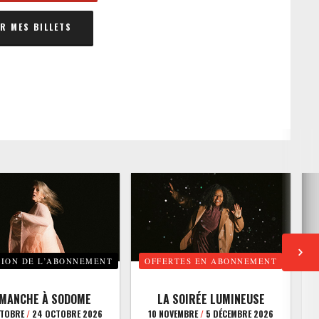
 MES BILLETS
TION DE L’ABONNEMENT
OFFERTES EN ABONNEMENT
E
IMANCHE À SODOME
LA SOIRÉE LUMINEUSE
CTOBRE
/
24 OCTOBRE 2026
10 NOVEMBRE
/
5 DÉCEMBRE 2026