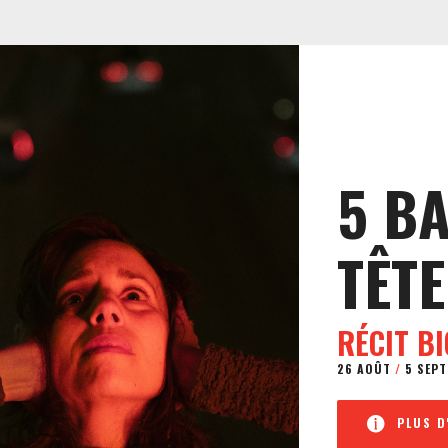
5 B
TÊTE
RÉCIT B
26 AOÛT
/
5 SEPT
PLUS D