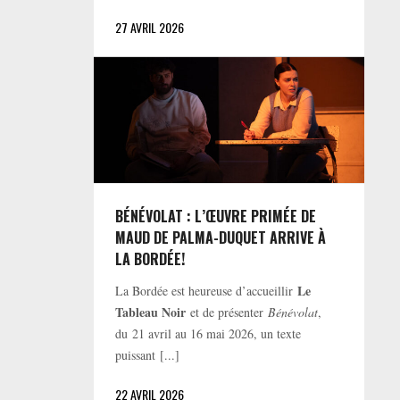
27 AVRIL 2026
BÉNÉVOLAT : L’ŒUVRE PRIMÉE DE
MAUD DE PALMA-DUQUET ARRIVE À
LA BORDÉE!
Le
La Bordée est heureuse d’accueillir
Tableau Noir
et de présenter
Bénévolat
,
du 21 avril au 16 mai 2026, un texte
puissant [...]
22 AVRIL 2026