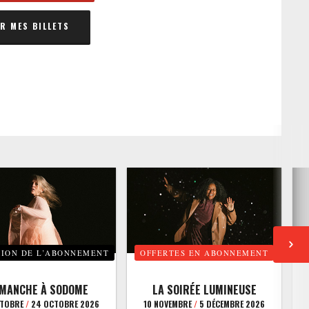
 MES BILLETS
TION DE L’ABONNEMENT
OFFERTES EN ABONNEMENT
E
IMANCHE À SODOME
LA SOIRÉE LUMINEUSE
CTOBRE
/
24 OCTOBRE 2026
10 NOVEMBRE
/
5 DÉCEMBRE 2026