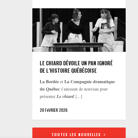
LE CHIARD DÉVOILE UN PAN IGNORÉ
DE L’HISTOIRE QUÉBÉCOISE
La Bordée
La Compagnie dramatique
et
du Québec
s’unissent de nouveau pour
présenter
Le chiard
[...]
20 FéVRIER 2026
TOUTES LES NOUVELLES