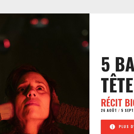
5 B
TÊTE
RÉCIT B
26 AOÛT
/
5 SEPT
PLUS D