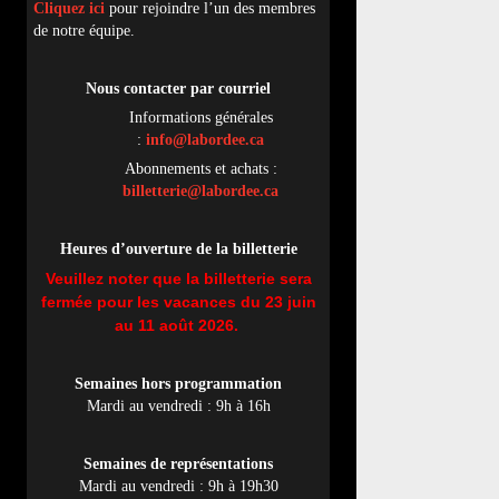
Cliquez ici
pour rejoindre l’un des membres
de notre équipe.
Nous contacter par
cou
rriel
Informations générales
:
info@labordee.ca
Abonnements et achats :
billetterie@labordee.ca
Heures d’ouverture de la billetterie
Veuillez noter que la billetterie sera
fermée pour les vacances du 23 juin
au 11 août 2026.
Semaines hors programmation
Mardi au vendredi : 9h à 16h
Semaines de représentations
Mardi au vendredi : 9h à 19h30