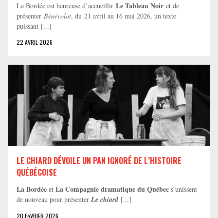
Le Tableau Noir
La Bordée est heureuse d’accueillir
et de
présenter
Bénévolat
, du 21 avril au 16 mai 2026, un texte
puissant [...]
22 AVRIL 2026
LE CHIARD DÉVOILE UN PAN IGNORÉ DE L’HISTOIRE
QUÉBÉCOISE
La Bordée
La Compagnie dramatique du Québec
et
s’unissent
de nouveau pour présenter
Le chiard
[...]
20 FéVRIER 2026