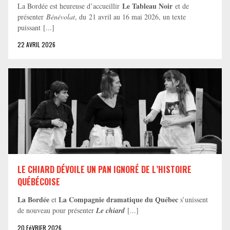
Le Tableau Noir
La Bordée est heureuse d’accueillir
et de
présenter
Bénévolat
, du 21 avril au 16 mai 2026, un texte
puissant [...]
22 AVRIL 2026
LE CHIARD DÉVOILE UN PAN IGNORÉ DE L’HISTOIRE
QUÉBÉCOISE
La Bordée
La Compagnie dramatique du Québec
et
s’unissent
de nouveau pour présenter
Le chiard
[...]
20 FéVRIER 2026