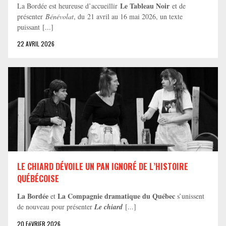
Le Tableau Noir
La Bordée est heureuse d’accueillir
et de
présenter
Bénévolat
, du 21 avril au 16 mai 2026, un texte
puissant [...]
22 AVRIL 2026
LE CHIARD DÉVOILE UN PAN IGNORÉ DE L’HISTOIRE
QUÉBÉCOISE
La Bordée
La Compagnie dramatique du Québec
et
s’unissent
de nouveau pour présenter
Le chiard
[...]
20 FéVRIER 2026