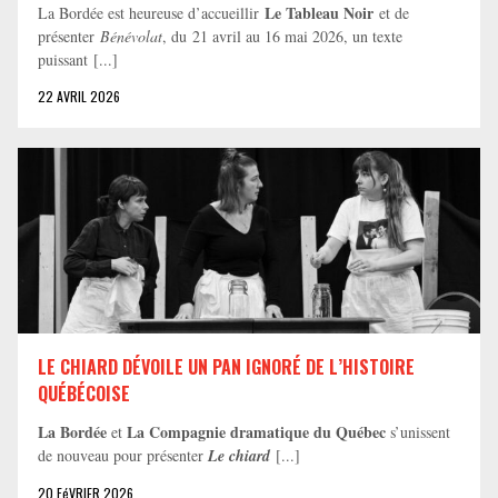
Le Tableau Noir
La Bordée est heureuse d’accueillir
et de
présenter
Bénévolat
, du 21 avril au 16 mai 2026, un texte
puissant [...]
22 AVRIL 2026
LE CHIARD DÉVOILE UN PAN IGNORÉ DE L’HISTOIRE
QUÉBÉCOISE
La Bordée
La Compagnie dramatique du Québec
et
s’unissent
de nouveau pour présenter
Le chiard
[...]
20 FéVRIER 2026