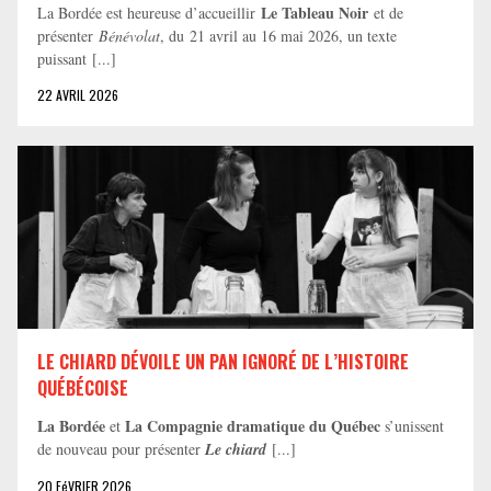
Le Tableau Noir
La Bordée est heureuse d’accueillir
et de
présenter
Bénévolat
, du 21 avril au 16 mai 2026, un texte
puissant [...]
22 AVRIL 2026
LE CHIARD DÉVOILE UN PAN IGNORÉ DE L’HISTOIRE
QUÉBÉCOISE
La Bordée
La Compagnie dramatique du Québec
et
s’unissent
de nouveau pour présenter
Le chiard
[...]
20 FéVRIER 2026