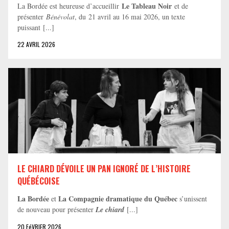
Le Tableau Noir
La Bordée est heureuse d’accueillir
et de
présenter
Bénévolat
, du 21 avril au 16 mai 2026, un texte
puissant [...]
22 AVRIL 2026
LE CHIARD DÉVOILE UN PAN IGNORÉ DE L’HISTOIRE
QUÉBÉCOISE
La Bordée
La Compagnie dramatique du Québec
et
s’unissent
de nouveau pour présenter
Le chiard
[...]
20 FéVRIER 2026