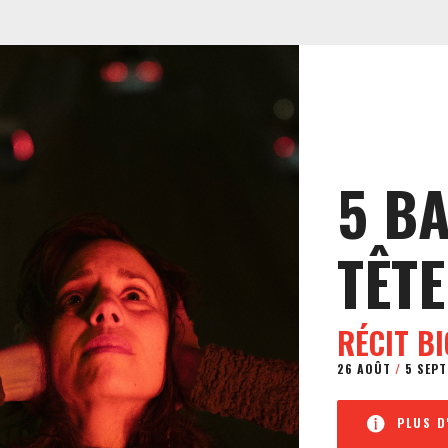
5 B
TÊTE
RÉCIT B
26 AOÛT
/
5 SEPT
PLUS D