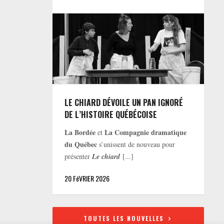
LE CHIARD DÉVOILE UN PAN IGNORÉ
DE L’HISTOIRE QUÉBÉCOISE
La Bordée
La Compagnie dramatique
et
du Québec
s’unissent de nouveau pour
présenter
Le chiard
[...]
20 FéVRIER 2026
TOUTES LES NOUVELLES