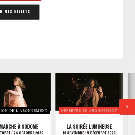
 MES BILLETS
TION DE L’ABONNEMENT
OFFERTES EN ABONNEMENT
E
IMANCHE À SODOME
LA SOIRÉE LUMINEUSE
CTOBRE
/
24 OCTOBRE 2026
10 NOVEMBRE
/
5 DÉCEMBRE 2026