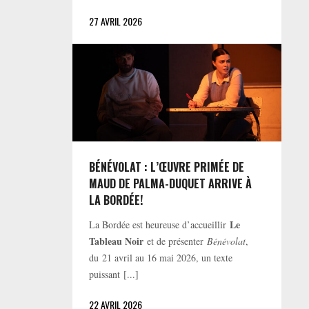
27 AVRIL 2026
BÉNÉVOLAT : L’ŒUVRE PRIMÉE DE
MAUD DE PALMA-DUQUET ARRIVE À
LA BORDÉE!
Le
La Bordée est heureuse d’accueillir
Tableau Noir
et de présenter
Bénévolat
,
du 21 avril au 16 mai 2026, un texte
puissant [...]
22 AVRIL 2026