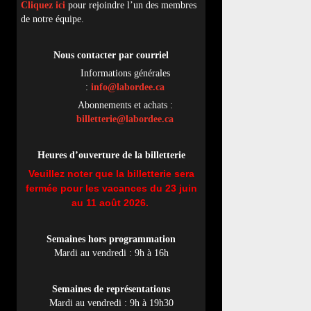
Cliquez ici
pour rejoindre l’un des membres
de notre équipe.
Nous contacter par
cou
rriel
Informations générales
:
info@labordee.ca
Abonnements et achats :
billetterie@labordee.ca
Heures d’ouverture de la billetterie
Veuillez noter que la billetterie sera
fermée pour les vacances du 23 juin
au 11 août 2026.
Semaines hors programmation
Mardi au vendredi : 9h à 16h
Semaines de représentations
Mardi au vendredi : 9h à 19h30