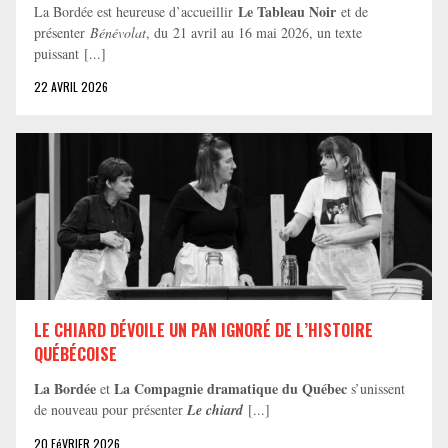
Le Tableau Noir
La Bordée est heureuse d’accueillir
et de
présenter
Bénévolat
, du 21 avril au 16 mai 2026, un texte
puissant [...]
22 AVRIL 2026
LE CHIARD DÉVOILE UN PAN IGNORÉ DE L’HISTOIRE
QUÉBÉCOISE
La Bordée
La Compagnie dramatique du Québec
et
s’unissent
de nouveau pour présenter
Le chiard
[...]
20 FéVRIER 2026