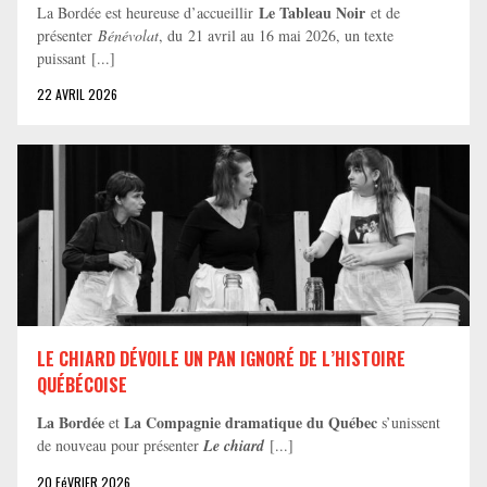
Le Tableau Noir
La Bordée est heureuse d’accueillir
et de
présenter
Bénévolat
, du 21 avril au 16 mai 2026, un texte
puissant [...]
22 AVRIL 2026
LE CHIARD DÉVOILE UN PAN IGNORÉ DE L’HISTOIRE
QUÉBÉCOISE
La Bordée
La Compagnie dramatique du Québec
et
s’unissent
de nouveau pour présenter
Le chiard
[...]
20 FéVRIER 2026