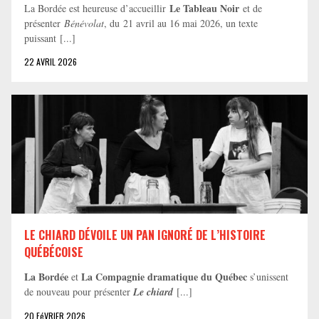
Le Tableau Noir
La Bordée est heureuse d’accueillir
et de
présenter
Bénévolat
, du 21 avril au 16 mai 2026, un texte
puissant [...]
22 AVRIL 2026
LE CHIARD DÉVOILE UN PAN IGNORÉ DE L’HISTOIRE
QUÉBÉCOISE
La Bordée
La Compagnie dramatique du Québec
et
s’unissent
de nouveau pour présenter
Le chiard
[...]
20 FéVRIER 2026