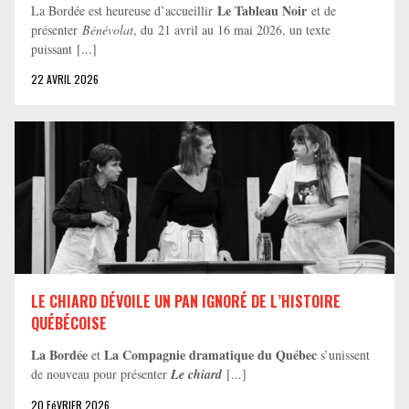
Le Tableau Noir
La Bordée est heureuse d’accueillir
et de
présenter
Bénévolat
, du 21 avril au 16 mai 2026, un texte
puissant [...]
22 AVRIL 2026
LE CHIARD DÉVOILE UN PAN IGNORÉ DE L’HISTOIRE
QUÉBÉCOISE
La Bordée
La Compagnie dramatique du Québec
et
s’unissent
de nouveau pour présenter
Le chiard
[...]
20 FéVRIER 2026