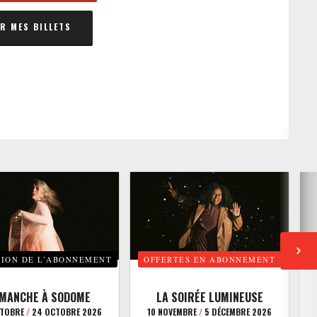
 MES BILLETS
TION DE L’ABONNEMENT
OFFERTES EN ABONNEMENT
E
IMANCHE À SODOME
LA SOIRÉE LUMINEUSE
CTOBRE
/
24 OCTOBRE 2026
10 NOVEMBRE
/
5 DÉCEMBRE 2026