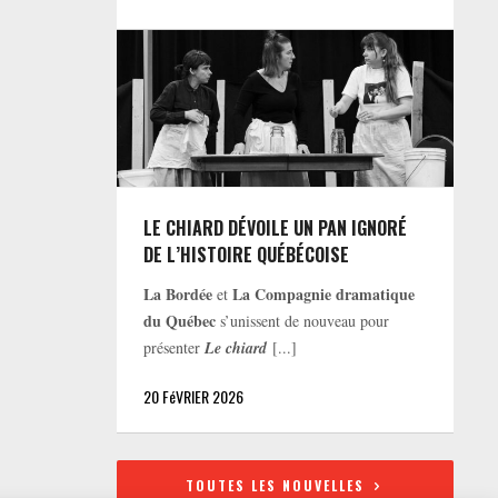
LE CHIARD DÉVOILE UN PAN IGNORÉ
DE L’HISTOIRE QUÉBÉCOISE
La Bordée
La Compagnie dramatique
et
du Québec
s’unissent de nouveau pour
présenter
Le chiard
[...]
20 FéVRIER 2026
TOUTES LES NOUVELLES