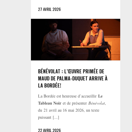
27 AVRIL 2026
BÉNÉVOLAT : L’ŒUVRE PRIMÉE DE
MAUD DE PALMA-DUQUET ARRIVE À
LA BORDÉE!
Le
La Bordée est heureuse d’accueillir
Tableau Noir
et de présenter
Bénévolat
,
du 21 avril au 16 mai 2026, un texte
puissant [...]
22 AVRIL 2026