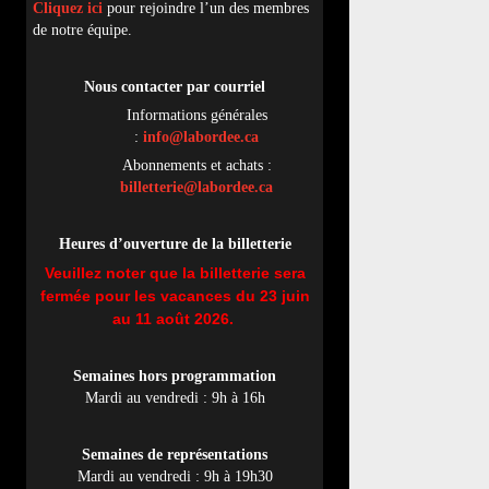
Cliquez ici
pour rejoindre l’un des membres
de notre équipe.
Nous contacter par
cou
rriel
Informations générales
:
info@labordee.ca
Abonnements et achats :
billetterie@labordee.ca
Heures d’ouverture de la billetterie
Veuillez noter que la billetterie sera
fermée pour les vacances du 23 juin
au 11 août 2026.
Semaines hors programmation
Mardi au vendredi : 9h à 16h
Semaines de représentations
Mardi au vendredi : 9h à 19h30