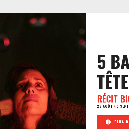
5 B
TÊTE
RÉCIT B
26 AOÛT
/
5 SEPT
PLUS D