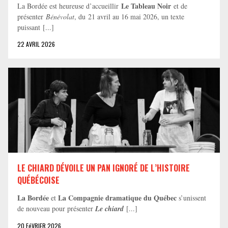
Le Tableau Noir
La Bordée est heureuse d’accueillir
et de
présenter
Bénévolat
, du 21 avril au 16 mai 2026, un texte
puissant [...]
22 AVRIL 2026
LE CHIARD DÉVOILE UN PAN IGNORÉ DE L’HISTOIRE
QUÉBÉCOISE
La Bordée
La Compagnie dramatique du Québec
et
s’unissent
de nouveau pour présenter
Le chiard
[...]
20 FéVRIER 2026