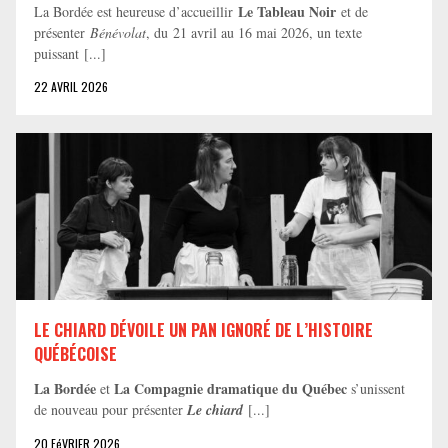
Le Tableau Noir
La Bordée est heureuse d’accueillir
et de
présenter
Bénévolat
, du 21 avril au 16 mai 2026, un texte
puissant [...]
22 AVRIL 2026
LE CHIARD DÉVOILE UN PAN IGNORÉ DE L’HISTOIRE
QUÉBÉCOISE
La Bordée
La Compagnie dramatique du Québec
et
s’unissent
de nouveau pour présenter
Le chiard
[...]
20 FéVRIER 2026