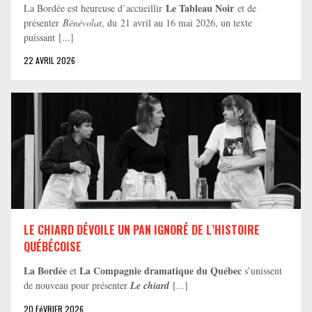
Le Tableau Noir
La Bordée est heureuse d’accueillir
et de
présenter
Bénévolat
, du 21 avril au 16 mai 2026, un texte
puissant [...]
22 AVRIL 2026
LE CHIARD DÉVOILE UN PAN IGNORÉ DE L’HISTOIRE
QUÉBÉCOISE
La Bordée
La Compagnie dramatique du Québec
et
s’unissent
de nouveau pour présenter
Le chiard
[...]
20 FéVRIER 2026