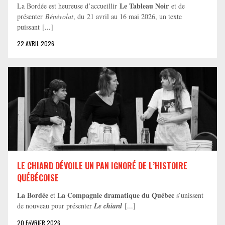
Le Tableau Noir
La Bordée est heureuse d’accueillir
et de
présenter
Bénévolat
, du 21 avril au 16 mai 2026, un texte
puissant [...]
22 AVRIL 2026
LE CHIARD DÉVOILE UN PAN IGNORÉ DE L’HISTOIRE
QUÉBÉCOISE
La Bordée
La Compagnie dramatique du Québec
et
s’unissent
de nouveau pour présenter
Le chiard
[...]
20 FéVRIER 2026