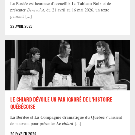
Le Tableau Noir
La Bordée est heureuse d’accueillir
et de
présenter
Bénévolat
, du 21 avril au 16 mai 2026, un texte
puissant [...]
22 AVRIL 2026
LE CHIARD DÉVOILE UN PAN IGNORÉ DE L’HISTOIRE
QUÉBÉCOISE
La Bordée
La Compagnie dramatique du Québec
et
s’unissent
de nouveau pour présenter
Le chiard
[...]
20 FéVRIER 2026