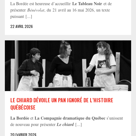
Le Tableau Noir
La Bordée est heureuse d’accueillir
et de
présenter
Bénévolat
, du 21 avril au 16 mai 2026, un texte
puissant [...]
22 AVRIL 2026
LE CHIARD DÉVOILE UN PAN IGNORÉ DE L’HISTOIRE
QUÉBÉCOISE
La Bordée
La Compagnie dramatique du Québec
et
s’unissent
de nouveau pour présenter
Le chiard
[...]
20 FéVRIER 2026