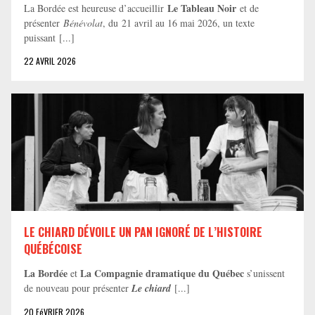
Le Tableau Noir
La Bordée est heureuse d’accueillir
et de
présenter
Bénévolat
, du 21 avril au 16 mai 2026, un texte
puissant [...]
22 AVRIL 2026
LE CHIARD DÉVOILE UN PAN IGNORÉ DE L’HISTOIRE
QUÉBÉCOISE
La Bordée
La Compagnie dramatique du Québec
et
s’unissent
de nouveau pour présenter
Le chiard
[...]
20 FéVRIER 2026