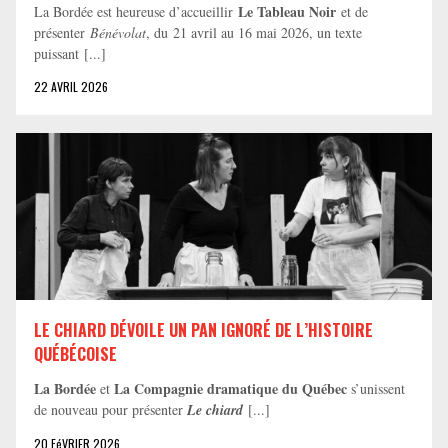
Le Tableau Noir
La Bordée est heureuse d’accueillir
et de
présenter
Bénévolat
, du 21 avril au 16 mai 2026, un texte
puissant [...]
22 AVRIL 2026
LE CHIARD DÉVOILE UN PAN IGNORÉ DE L’HISTOIRE
QUÉBÉCOISE
La Bordée
La Compagnie dramatique du Québec
et
s’unissent
de nouveau pour présenter
Le chiard
[...]
20 FéVRIER 2026