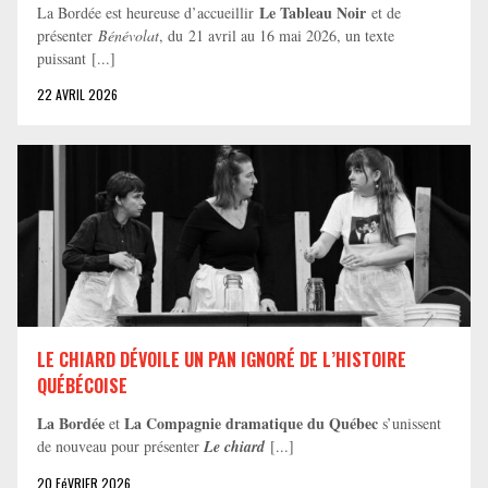
Le Tableau Noir
La Bordée est heureuse d’accueillir
et de
présenter
Bénévolat
, du 21 avril au 16 mai 2026, un texte
puissant [...]
22 AVRIL 2026
LE CHIARD DÉVOILE UN PAN IGNORÉ DE L’HISTOIRE
QUÉBÉCOISE
La Bordée
La Compagnie dramatique du Québec
et
s’unissent
de nouveau pour présenter
Le chiard
[...]
20 FéVRIER 2026