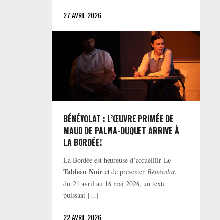
27 AVRIL 2026
BÉNÉVOLAT : L’ŒUVRE PRIMÉE DE
MAUD DE PALMA-DUQUET ARRIVE À
LA BORDÉE!
Le
La Bordée est heureuse d’accueillir
Tableau Noir
et de présenter
Bénévolat
,
du 21 avril au 16 mai 2026, un texte
puissant [...]
22 AVRIL 2026