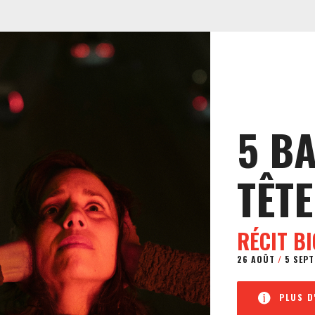
5 B
TÊTE
RÉCIT B
26 AOÛT
/
5 SEPT
PLUS D