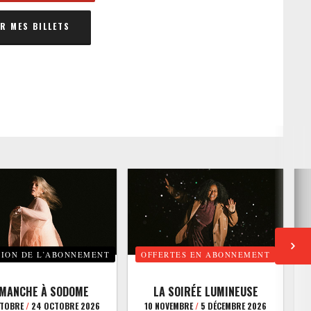
 MES BILLETS
TION DE L’ABONNEMENT
OFFERTES EN ABONNEMENT
E
IMANCHE À SODOME
LA SOIRÉE LUMINEUSE
CTOBRE
/
24 OCTOBRE 2026
10 NOVEMBRE
/
5 DÉCEMBRE 2026