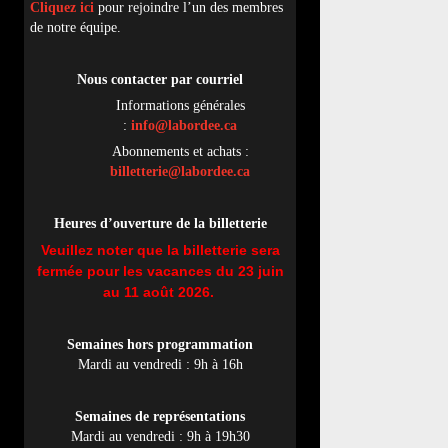
Cliquez ici
pour rejoindre l’un des membres
de notre équipe.
Nous contacter par
cou
rriel
Informations générales
:
info@labordee.ca
Abonnements et achats :
billetterie@labordee.ca
Heures d’ouverture de la billetterie
Veuillez noter que la billetterie sera
fermée pour les vacances du 23 juin
au 11 août 2026.
Semaines hors programmation
Mardi au vendredi : 9h à 16h
Semaines de représentations
Mardi au vendredi : 9h à 19h30