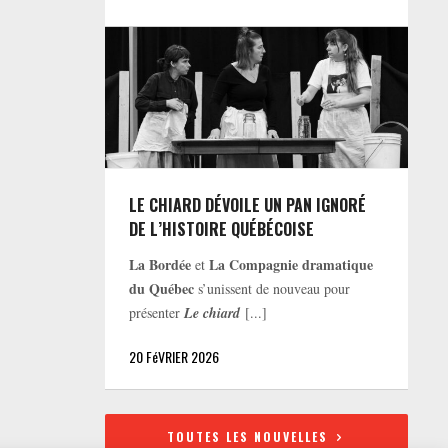
LE CHIARD DÉVOILE UN PAN IGNORÉ
DE L’HISTOIRE QUÉBÉCOISE
La Bordée
La Compagnie dramatique
et
du Québec
s’unissent de nouveau pour
présenter
Le chiard
[...]
20 FéVRIER 2026
TOUTES LES NOUVELLES