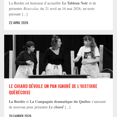
Le Tableau Noir
La Bordée est heureuse d’accueillir
et de
présenter
Bénévolat
, du 21 avril au 16 mai 2026, un texte
puissant [...]
22 AVRIL 2026
LE CHIARD DÉVOILE UN PAN IGNORÉ DE L’HISTOIRE
QUÉBÉCOISE
La Bordée
La Compagnie dramatique du Québec
et
s’unissent
de nouveau pour présenter
Le chiard
[...]
20 FéVRIER 2026