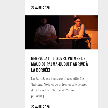
27 AVRIL 2026
BÉNÉVOLAT : L’ŒUVRE PRIMÉE DE
MAUD DE PALMA-DUQUET ARRIVE À
LA BORDÉE!
Le
La Bordée est heureuse d’accueillir
Tableau Noir
et de présenter
Bénévolat
,
du 21 avril au 16 mai 2026, un texte
puissant [...]
22 AVRIL 2026