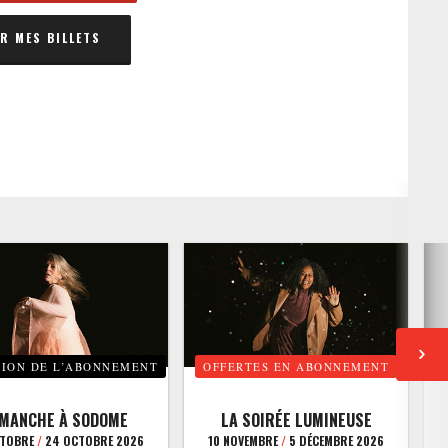
 MES BILLETS
TION DE L’ABONNEMENT
OFFERTES EN ABONNEMENT
E
IMANCHE À SODOME
LA SOIRÉE LUMINEUSE
CTOBRE
/
24 OCTOBRE 2026
10 NOVEMBRE
/
5 DÉCEMBRE 2026