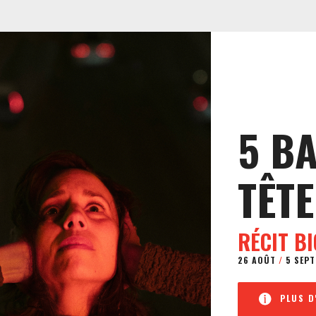
5 B
TÊTE
RÉCIT B
26 AOÛT
/
5 SEPT
PLUS D