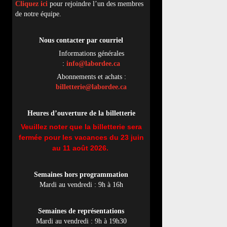
Cliquez ici
pour rejoindre l’un des membres
de notre équipe.
Nous contacter par
cou
rriel
Informations générales
:
info@labordee.ca
Abonnements et achats :
billetterie@labordee.ca
Heures d’ouverture de la billetterie
Veuillez noter que la billetterie sera
fermée pour les vacances du 23 juin
au 11 août 2026.
Semaines hors programmation
Mardi au vendredi : 9h à 16h
Semaines de représentations
Mardi au vendredi : 9h à 19h30