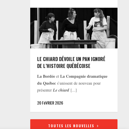
LE CHIARD DÉVOILE UN PAN IGNORÉ
DE L’HISTOIRE QUÉBÉCOISE
La Bordée
La Compagnie dramatique
et
du Québec
s’unissent de nouveau pour
présenter
Le chiard
[...]
20 FéVRIER 2026
TOUTES LES NOUVELLES