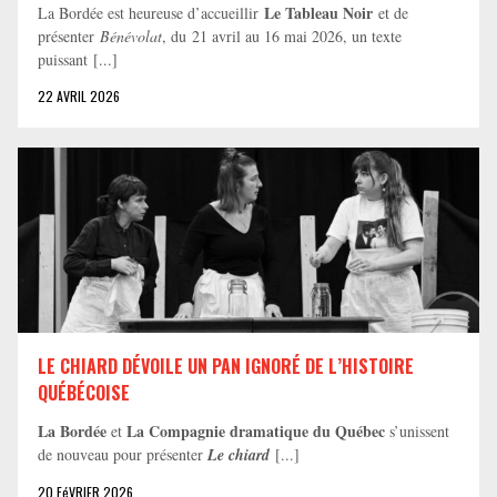
Le Tableau Noir
La Bordée est heureuse d’accueillir
et de
présenter
Bénévolat
, du 21 avril au 16 mai 2026, un texte
puissant [...]
22 AVRIL 2026
LE CHIARD DÉVOILE UN PAN IGNORÉ DE L’HISTOIRE
QUÉBÉCOISE
La Bordée
La Compagnie dramatique du Québec
et
s’unissent
de nouveau pour présenter
Le chiard
[...]
20 FéVRIER 2026