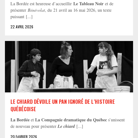
Le Tableau Noir
La Bordée est heureuse d’accueillir
et de
présenter
Bénévolat
, du 21 avril au 16 mai 2026, un texte
puissant [...]
22 AVRIL 2026
LE CHIARD DÉVOILE UN PAN IGNORÉ DE L’HISTOIRE
QUÉBÉCOISE
La Bordée
La Compagnie dramatique du Québec
et
s’unissent
de nouveau pour présenter
Le chiard
[...]
20 FéVRIER 2026