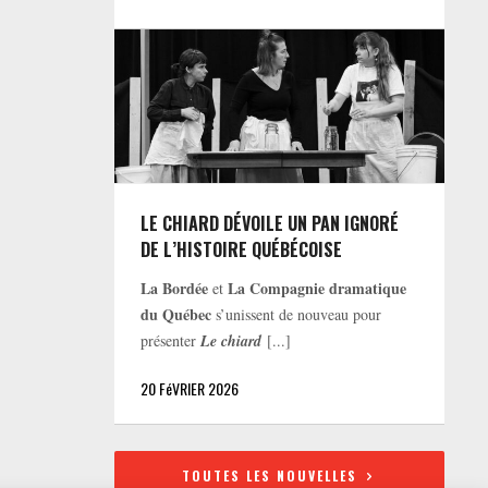
LE CHIARD DÉVOILE UN PAN IGNORÉ
DE L’HISTOIRE QUÉBÉCOISE
La Bordée
La Compagnie dramatique
et
du Québec
s’unissent de nouveau pour
présenter
Le chiard
[...]
20 FéVRIER 2026
TOUTES LES NOUVELLES