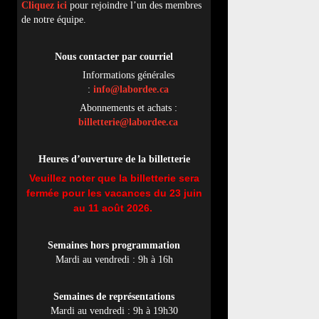
Cliquez ici
pour rejoindre l’un des membres
de notre équipe.
Nous contacter par
cou
rriel
Informations générales
:
info@labordee.ca
Abonnements et achats :
billetterie@labordee.ca
Heures d’ouverture de la billetterie
Veuillez noter que la billetterie sera
fermée pour les vacances du 23 juin
au 11 août 2026.
Semaines hors programmation
Mardi au vendredi : 9h à 16h
Semaines de représentations
Mardi au vendredi : 9h à 19h30