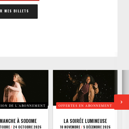
 MES BILLETS
TION DE L’ABONNEMENT
OFFERTES EN ABONNEMENT
E
IMANCHE À SODOME
LA SOIRÉE LUMINEUSE
CTOBRE
/
24 OCTOBRE 2026
10 NOVEMBRE
/
5 DÉCEMBRE 2026