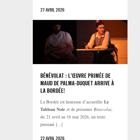
27 AVRIL 2026
BÉNÉVOLAT : L’ŒUVRE PRIMÉE DE
MAUD DE PALMA-DUQUET ARRIVE À
LA BORDÉE!
Le
La Bordée est heureuse d’accueillir
Tableau Noir
et de présenter
Bénévolat
,
du 21 avril au 16 mai 2026, un texte
puissant [...]
22 AVRIL 2026