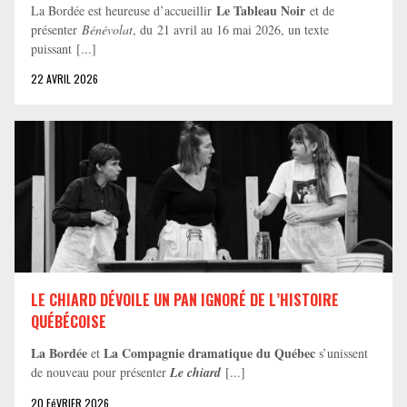
Le Tableau Noir
La Bordée est heureuse d’accueillir
et de
présenter
Bénévolat
, du 21 avril au 16 mai 2026, un texte
puissant [...]
22 AVRIL 2026
LE CHIARD DÉVOILE UN PAN IGNORÉ DE L’HISTOIRE
QUÉBÉCOISE
La Bordée
La Compagnie dramatique du Québec
et
s’unissent
de nouveau pour présenter
Le chiard
[...]
20 FéVRIER 2026