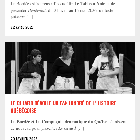
Le Tableau Noir
La Bordée est heureuse d’accueillir
et de
présenter
Bénévolat
, du 21 avril au 16 mai 2026, un texte
puissant [...]
22 AVRIL 2026
LE CHIARD DÉVOILE UN PAN IGNORÉ DE L’HISTOIRE
QUÉBÉCOISE
La Bordée
La Compagnie dramatique du Québec
et
s’unissent
de nouveau pour présenter
Le chiard
[...]
20 FéVRIER 2026