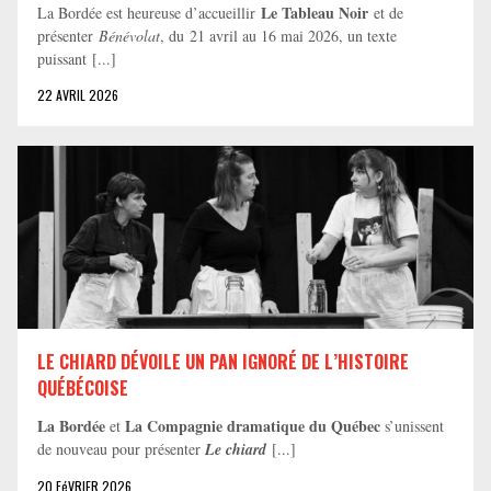
Le Tableau Noir
La Bordée est heureuse d’accueillir
et de
présenter
Bénévolat
, du 21 avril au 16 mai 2026, un texte
puissant [...]
22 AVRIL 2026
LE CHIARD DÉVOILE UN PAN IGNORÉ DE L’HISTOIRE
QUÉBÉCOISE
La Bordée
La Compagnie dramatique du Québec
et
s’unissent
de nouveau pour présenter
Le chiard
[...]
20 FéVRIER 2026