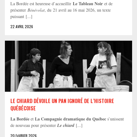
Le Tableau Noir
La Bordée est heureuse d’accueillir
et de
présenter
Bénévolat
, du 21 avril au 16 mai 2026, un texte
puissant [...]
22 AVRIL 2026
LE CHIARD DÉVOILE UN PAN IGNORÉ DE L’HISTOIRE
QUÉBÉCOISE
La Bordée
La Compagnie dramatique du Québec
et
s’unissent
de nouveau pour présenter
Le chiard
[...]
20 FéVRIER 2026