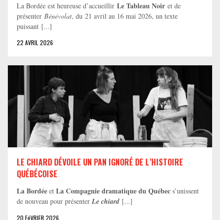
Le Tableau Noir
La Bordée est heureuse d’accueillir
et de
présenter
Bénévolat
, du 21 avril au 16 mai 2026, un texte
puissant [...]
22 AVRIL 2026
LE CHIARD DÉVOILE UN PAN IGNORÉ DE L’HISTOIRE
QUÉBÉCOISE
La Bordée
La Compagnie dramatique du Québec
et
s’unissent
de nouveau pour présenter
Le chiard
[...]
20 FéVRIER 2026