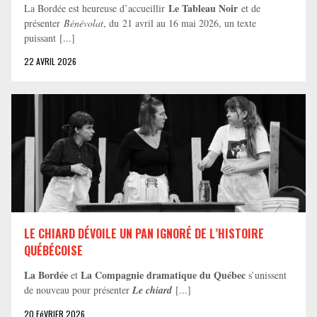
Le Tableau Noir
La Bordée est heureuse d’accueillir
et de
présenter
Bénévolat
, du 21 avril au 16 mai 2026, un texte
puissant [...]
22 AVRIL 2026
LE CHIARD DÉVOILE UN PAN IGNORÉ DE L’HISTOIRE
QUÉBÉCOISE
La Bordée
La Compagnie dramatique du Québec
et
s’unissent
de nouveau pour présenter
Le chiard
[...]
20 FéVRIER 2026