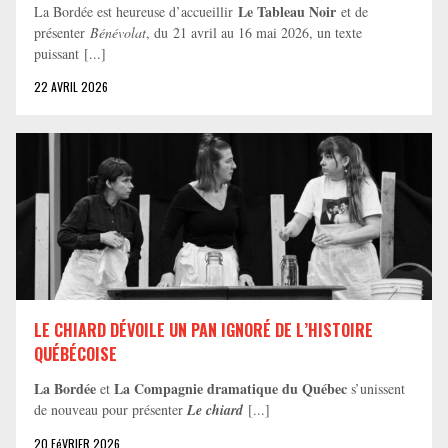
Le Tableau Noir
La Bordée est heureuse d’accueillir
et de
présenter
Bénévolat
, du 21 avril au 16 mai 2026, un texte
puissant [...]
22 AVRIL 2026
LE CHIARD DÉVOILE UN PAN IGNORÉ DE L’HISTOIRE
QUÉBÉCOISE
La Bordée
La Compagnie dramatique du Québec
et
s’unissent
de nouveau pour présenter
Le chiard
[...]
20 FéVRIER 2026