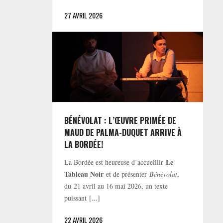
27 AVRIL 2026
BÉNÉVOLAT : L’ŒUVRE PRIMÉE DE
MAUD DE PALMA-DUQUET ARRIVE À
LA BORDÉE!
Le
La Bordée est heureuse d’accueillir
Tableau Noir
et de présenter
Bénévolat
,
du 21 avril au 16 mai 2026, un texte
puissant [...]
22 AVRIL 2026