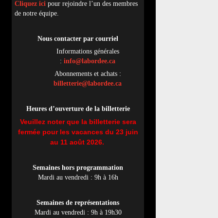
Cliquez ici
pour rejoindre l’un des membres
de notre équipe.
Nous contacter par
cou
rriel
Informations générales
:
info@labordee.ca
Abonnements et achats :
billetterie@labordee.ca
Heures d’ouverture de la billetterie
Veuillez noter que la billetterie sera
fermée pour les vacances du 23 juin
au 11 août 2026.
Semaines hors programmation
Mardi au vendredi : 9h à 16h
Semaines de représentations
Mardi au vendredi : 9h à 19h30