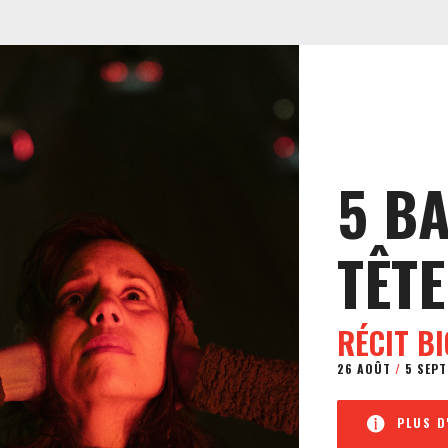
5 B
TÊTE
RÉCIT B
26 AOÛT
/
5 SEPT
PLUS D