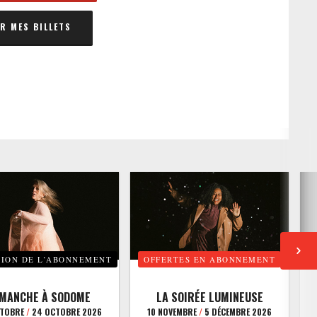
 MES BILLETS
TION DE L’ABONNEMENT
OFFERTES EN ABONNEMENT
E
IMANCHE À SODOME
LA SOIRÉE LUMINEUSE
CTOBRE
/
24 OCTOBRE 2026
10 NOVEMBRE
/
5 DÉCEMBRE 2026