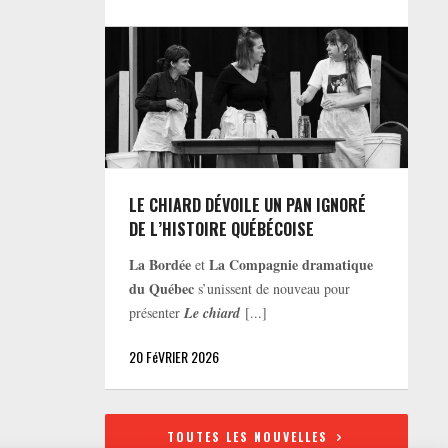
LE CHIARD DÉVOILE UN PAN IGNORÉ
DE L’HISTOIRE QUÉBÉCOISE
La Bordée
La Compagnie dramatique
et
du Québec
s’unissent de nouveau pour
présenter
Le chiard
[...]
20 FéVRIER 2026
TOUTES LES NOUVELLES