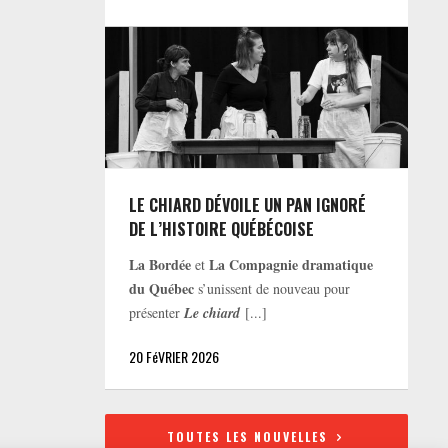
LE CHIARD DÉVOILE UN PAN IGNORÉ
DE L’HISTOIRE QUÉBÉCOISE
La Bordée
La Compagnie dramatique
et
du Québec
s’unissent de nouveau pour
présenter
Le chiard
[...]
20 FéVRIER 2026
TOUTES LES NOUVELLES