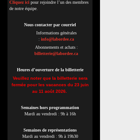
Cliquez ici
pour rejoindre l’un des membres
de notre équipe.
Nous contacter par
cou
rriel
Informations générales
:
info@labordee.ca
Abonnements et achats :
billetterie@labordee.ca
Heures d’ouverture de la billetterie
Veuillez noter que la billetterie sera
fermée pour les vacances du 23 juin
au 11 août 2026.
Semaines hors programmation
Mardi au vendredi : 9h à 16h
Semaines de représentations
Mardi au vendredi : 9h à 19h30