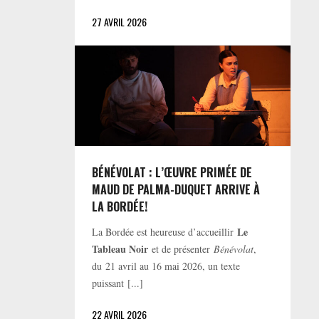
27 AVRIL 2026
BÉNÉVOLAT : L’ŒUVRE PRIMÉE DE
MAUD DE PALMA-DUQUET ARRIVE À
LA BORDÉE!
Le
La Bordée est heureuse d’accueillir
Tableau Noir
et de présenter
Bénévolat
,
du 21 avril au 16 mai 2026, un texte
puissant [...]
22 AVRIL 2026