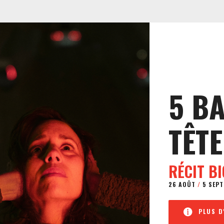
5 B
TÊTE
RÉCIT B
26 AOÛT
/
5 SEPT
PLUS D