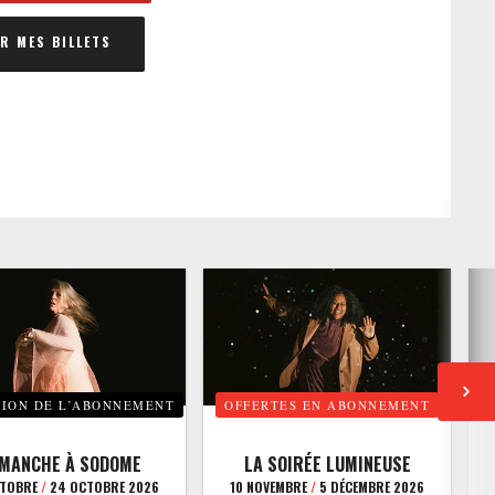
 MES BILLETS
TION DE L’ABONNEMENT
OFFERTES EN ABONNEMENT
E
IMANCHE À SODOME
LA SOIRÉE LUMINEUSE
CTOBRE
/
24 OCTOBRE 2026
10 NOVEMBRE
/
5 DÉCEMBRE 2026