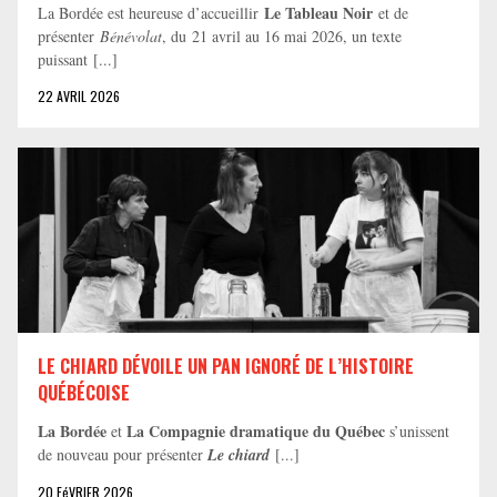
Le Tableau Noir
La Bordée est heureuse d’accueillir
et de
présenter
Bénévolat
, du 21 avril au 16 mai 2026, un texte
puissant [...]
22 AVRIL 2026
LE CHIARD DÉVOILE UN PAN IGNORÉ DE L’HISTOIRE
QUÉBÉCOISE
La Bordée
La Compagnie dramatique du Québec
et
s’unissent
de nouveau pour présenter
Le chiard
[...]
20 FéVRIER 2026