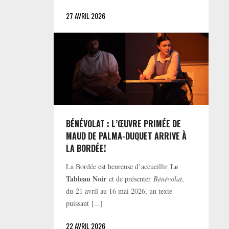
27 AVRIL 2026
BÉNÉVOLAT : L’ŒUVRE PRIMÉE DE
MAUD DE PALMA-DUQUET ARRIVE À
LA BORDÉE!
Le
La Bordée est heureuse d’accueillir
Tableau Noir
et de présenter
Bénévolat
,
du 21 avril au 16 mai 2026, un texte
puissant [...]
22 AVRIL 2026