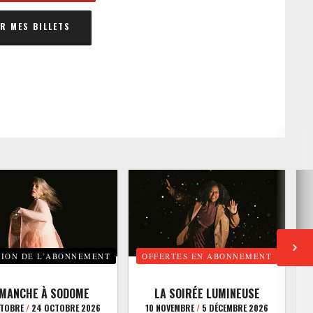
 MES BILLETS
TION DE L’ABONNEMENT
OFFERTES EN ABONNEMENT
E
IMANCHE À SODOME
LA SOIRÉE LUMINEUSE
CTOBRE
/
24 OCTOBRE 2026
10 NOVEMBRE
/
5 DÉCEMBRE 2026