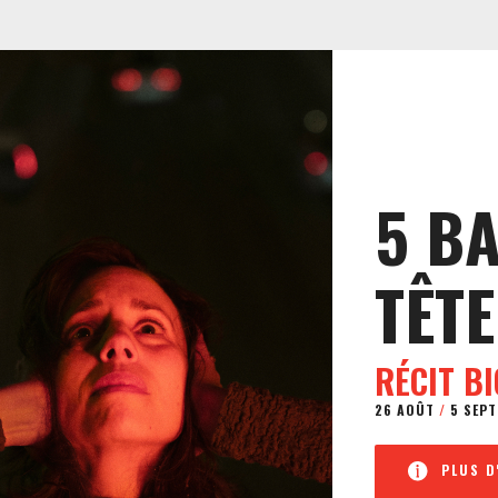
5 B
TÊTE
RÉCIT B
26 AOÛT
/
5 SEPT
PLUS D