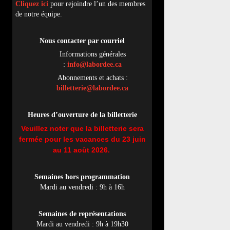
Cliquez ici
pour rejoindre l’un des membres
de notre équipe.
Nous contacter par
cou
rriel
Informations générales
:
info@labordee.ca
Abonnements et achats :
billetterie@labordee.ca
Heures d’ouverture de la billetterie
Veuillez noter que la billetterie sera
fermée pour les vacances du 23 juin
au 11 août 2026.
Semaines hors programmation
Mardi au vendredi : 9h à 16h
Semaines de représentations
Mardi au vendredi : 9h à 19h30