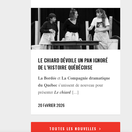
LE CHIARD DÉVOILE UN PAN IGNORÉ
DE L’HISTOIRE QUÉBÉCOISE
La Bordée
La Compagnie dramatique
et
du Québec
s’unissent de nouveau pour
présenter
Le chiard
[...]
20 FéVRIER 2026
TOUTES LES NOUVELLES