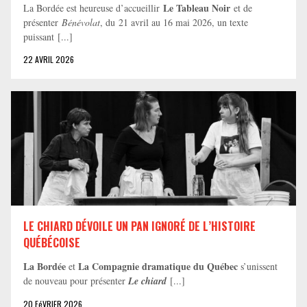
Le Tableau Noir
La Bordée est heureuse d’accueillir
et de
présenter
Bénévolat
, du 21 avril au 16 mai 2026, un texte
puissant [...]
22 AVRIL 2026
LE CHIARD DÉVOILE UN PAN IGNORÉ DE L’HISTOIRE
QUÉBÉCOISE
La Bordée
La Compagnie dramatique du Québec
et
s’unissent
de nouveau pour présenter
Le chiard
[...]
20 FéVRIER 2026